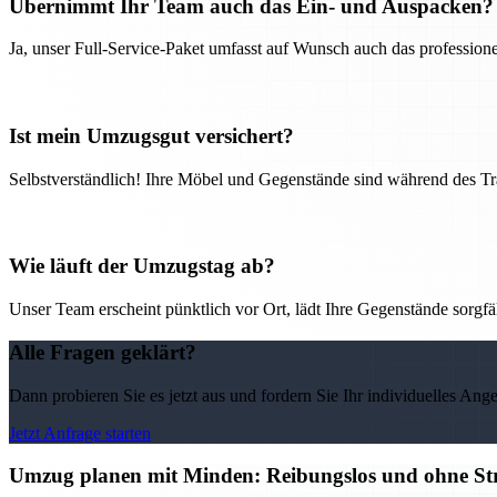
Übernimmt Ihr Team auch das Ein- und Auspacken?
Ja, unser Full-Service-Paket umfasst auf Wunsch auch das professio
Ist mein Umzugsgut versichert?
Selbstverständlich! Ihre Möbel und Gegenstände sind während des Tra
Wie läuft der Umzugstag ab?
Unser Team erscheint pünktlich vor Ort, lädt Ihre Gegenstände sorgfälti
Alle Fragen geklärt?
Dann probieren Sie es jetzt aus und fordern Sie Ihr individuelles Ang
Jetzt Anfrage starten
Umzug planen mit Minden: Reibungslos und ohne St