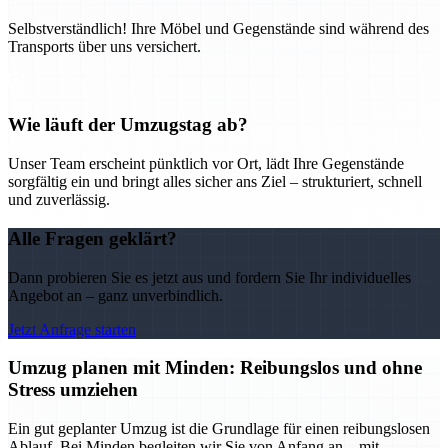
Selbstverständlich! Ihre Möbel und Gegenstände sind während des
Transports über uns versichert.
Wie läuft der Umzugstag ab?
Unser Team erscheint pünktlich vor Ort, lädt Ihre Gegenstände
sorgfältig ein und bringt alles sicher ans Ziel – strukturiert, schnell
und zuverlässig.
Alle Fragen geklärt?
Dann probieren Sie es jetzt aus und fordern Sie Ihr individuelles
Angebot an – ganz unverbindlich.
Jetzt Anfrage starten
Umzug planen mit Minden: Reibungslos und ohne
Stress umziehen
Ein gut geplanter Umzug ist die Grundlage für einen reibungslosen
Ablauf. Bei Minden begleiten wir Sie von Anfang an – mit