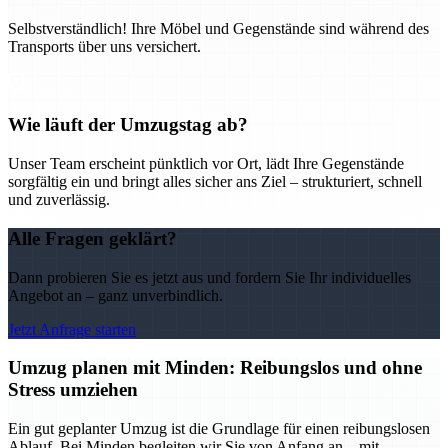
Selbstverständlich! Ihre Möbel und Gegenstände sind während des
Transports über uns versichert.
Wie läuft der Umzugstag ab?
Unser Team erscheint pünktlich vor Ort, lädt Ihre Gegenstände
sorgfältig ein und bringt alles sicher ans Ziel – strukturiert, schnell
und zuverlässig.
Alle Fragen geklärt?
Dann probieren Sie es jetzt aus und fordern Sie Ihr individuelles
Angebot an – ganz unverbindlich.
Jetzt Anfrage starten
Umzug planen mit Minden: Reibungslos und ohne
Stress umziehen
Ein gut geplanter Umzug ist die Grundlage für einen reibungslosen
Ablauf. Bei Minden begleiten wir Sie von Anfang an – mit