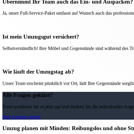
Übernimmt Ihr Team auch das Ein- und Auspacken?
Ja, unser Full-Service-Paket umfasst auf Wunsch auch das professio
Ist mein Umzugsgut versichert?
Selbstverständlich! Ihre Möbel und Gegenstände sind während des Tra
Wie läuft der Umzugstag ab?
Unser Team erscheint pünktlich vor Ort, lädt Ihre Gegenstände sorgfälti
Alle Fragen geklärt?
Dann probieren Sie es jetzt aus und fordern Sie Ihr individuelles Ang
Jetzt Anfrage starten
Umzug planen mit Minden: Reibungslos und ohne St