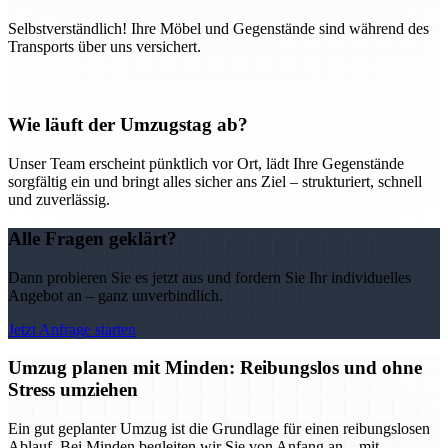
Selbstverständlich! Ihre Möbel und Gegenstände sind während des
Transports über uns versichert.
Wie läuft der Umzugstag ab?
Unser Team erscheint pünktlich vor Ort, lädt Ihre Gegenstände
sorgfältig ein und bringt alles sicher ans Ziel – strukturiert, schnell
und zuverlässig.
Alle Fragen geklärt?
Dann probieren Sie es jetzt aus und fordern Sie Ihr individuelles
Angebot an – ganz unverbindlich.
Jetzt Anfrage starten
Umzug planen mit Minden: Reibungslos und ohne
Stress umziehen
Ein gut geplanter Umzug ist die Grundlage für einen reibungslosen
Ablauf. Bei Minden begleiten wir Sie von Anfang an – mit