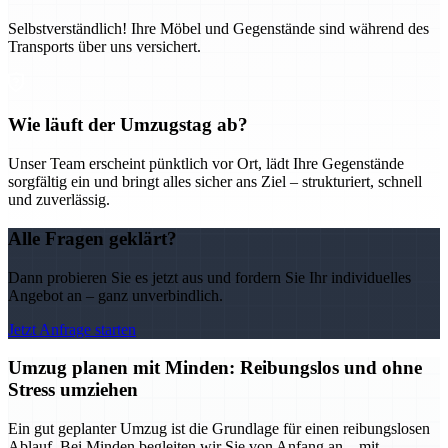
Selbstverständlich! Ihre Möbel und Gegenstände sind während des
Transports über uns versichert.
Wie läuft der Umzugstag ab?
Unser Team erscheint pünktlich vor Ort, lädt Ihre Gegenstände
sorgfältig ein und bringt alles sicher ans Ziel – strukturiert, schnell
und zuverlässig.
Alle Fragen geklärt?
Dann probieren Sie es jetzt aus und fordern Sie Ihr individuelles
Angebot an – ganz unverbindlich.
Jetzt Anfrage starten
Umzug planen mit Minden: Reibungslos und ohne
Stress umziehen
Ein gut geplanter Umzug ist die Grundlage für einen reibungslosen
Ablauf. Bei Minden begleiten wir Sie von Anfang an – mit