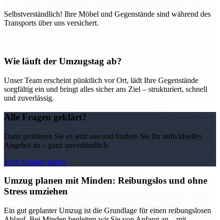
Selbstverständlich! Ihre Möbel und Gegenstände sind während des
Transports über uns versichert.
Wie läuft der Umzugstag ab?
Unser Team erscheint pünktlich vor Ort, lädt Ihre Gegenstände
sorgfältig ein und bringt alles sicher ans Ziel – strukturiert, schnell
und zuverlässig.
Alle Fragen geklärt?
Dann probieren Sie es jetzt aus und fordern Sie Ihr individuelles
Angebot an – ganz unverbindlich.
Jetzt Anfrage starten
Umzug planen mit Minden: Reibungslos und ohne
Stress umziehen
Ein gut geplanter Umzug ist die Grundlage für einen reibungslosen
Ablauf. Bei Minden begleiten wir Sie von Anfang an – mit