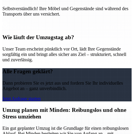
Selbstverständlich! Ihre Möbel und Gegenstände sind während des
Transports über uns versichert.
Wie läuft der Umzugstag ab?
Unser Team erscheint pünktlich vor Ort, lädt Ihre Gegenstände
sorgfältig ein und bringt alles sicher ans Ziel – strukturiert, schnell
und zuverlässig.
Alle Fragen geklärt?
Dann probieren Sie es jetzt aus und fordern Sie Ihr individuelles
Angebot an – ganz unverbindlich.
Jetzt Anfrage starten
Umzug planen mit Minden: Reibungslos und ohne
Stress umziehen
Ein gut geplanter Umzug ist die Grundlage für einen reibungslosen
Ablauf. Bei Minden begleiten wir Sie von Anfang an – mit