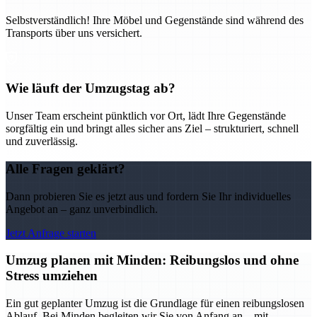
Selbstverständlich! Ihre Möbel und Gegenstände sind während des
Transports über uns versichert.
Wie läuft der Umzugstag ab?
Unser Team erscheint pünktlich vor Ort, lädt Ihre Gegenstände
sorgfältig ein und bringt alles sicher ans Ziel – strukturiert, schnell
und zuverlässig.
Alle Fragen geklärt?
Dann probieren Sie es jetzt aus und fordern Sie Ihr individuelles
Angebot an – ganz unverbindlich.
Jetzt Anfrage starten
Umzug planen mit Minden: Reibungslos und ohne
Stress umziehen
Ein gut geplanter Umzug ist die Grundlage für einen reibungslosen
Ablauf. Bei Minden begleiten wir Sie von Anfang an – mit