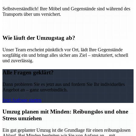
Selbstverständlich! Ihre Möbel und Gegenstände sind während des
Transports über uns versichert.
Wie läuft der Umzugstag ab?
Unser Team erscheint pünktlich vor Ort, lädt Ihre Gegenstände
sorgfältig ein und bringt alles sicher ans Ziel – strukturiert, schnell
und zuverlässig.
Alle Fragen geklärt?
Dann probieren Sie es jetzt aus und fordern Sie Ihr individuelles
Angebot an – ganz unverbindlich.
Jetzt Anfrage starten
Umzug planen mit Minden: Reibungslos und ohne
Stress umziehen
Ein gut geplanter Umzug ist die Grundlage für einen reibungslosen
Ablauf. Bei Minden begleiten wir Sie von Anfang an – mit