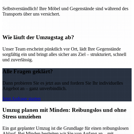
Selbstverständlich! Ihre Möbel und Gegenstände sind während des
Transports über uns versichert.
Wie läuft der Umzugstag ab?
Unser Team erscheint pünktlich vor Ort, lädt Ihre Gegenstände
sorgfältig ein und bringt alles sicher ans Ziel – strukturiert, schnell
und zuverlässig.
Alle Fragen geklärt?
Dann probieren Sie es jetzt aus und fordern Sie Ihr individuelles
Angebot an – ganz unverbindlich.
Jetzt Anfrage starten
Umzug planen mit Minden: Reibungslos und ohne
Stress umziehen
Ein gut geplanter Umzug ist die Grundlage für einen reibungslosen
Ablauf. Bei Minden begleiten wir Sie von Anfang an – mit