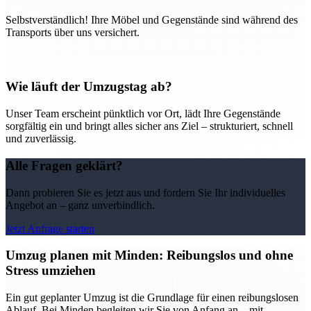
Selbstverständlich! Ihre Möbel und Gegenstände sind während des
Transports über uns versichert.
Wie läuft der Umzugstag ab?
Unser Team erscheint pünktlich vor Ort, lädt Ihre Gegenstände
sorgfältig ein und bringt alles sicher ans Ziel – strukturiert, schnell
und zuverlässig.
Alle Fragen geklärt?
Dann probieren Sie es jetzt aus und fordern Sie Ihr individuelles
Angebot an – ganz unverbindlich.
Jetzt Anfrage starten
Umzug planen mit Minden: Reibungslos und ohne
Stress umziehen
Ein gut geplanter Umzug ist die Grundlage für einen reibungslosen
Ablauf. Bei Minden begleiten wir Sie von Anfang an – mit