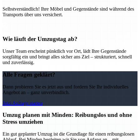
Selbstverständlich! Ihre Möbel und Gegenstände sind während des
Transports über uns versichert.
Wie läuft der Umzugstag ab?
Unser Team erscheint pünktlich vor Ort, lädt Ihre Gegenstände
sorgfältig ein und bringt alles sicher ans Ziel – strukturiert, schnell
und zuverlässig.
Alle Fragen geklärt?
Dann probieren Sie es jetzt aus und fordern Sie Ihr individuelles
Angebot an – ganz unverbindlich.
Jetzt Anfrage starten
Umzug planen mit Minden: Reibungslos und ohne
Stress umziehen
Ein gut geplanter Umzug ist die Grundlage für einen reibungslosen
Ablauf. Bei Minden begleiten wir Sie von Anfang an – mit