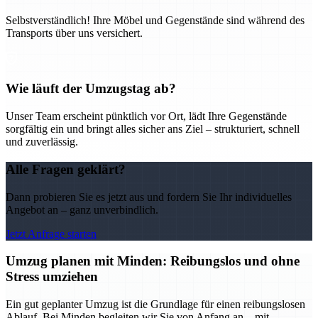
Selbstverständlich! Ihre Möbel und Gegenstände sind während des
Transports über uns versichert.
Wie läuft der Umzugstag ab?
Unser Team erscheint pünktlich vor Ort, lädt Ihre Gegenstände
sorgfältig ein und bringt alles sicher ans Ziel – strukturiert, schnell
und zuverlässig.
Alle Fragen geklärt?
Dann probieren Sie es jetzt aus und fordern Sie Ihr individuelles
Angebot an – ganz unverbindlich.
Jetzt Anfrage starten
Umzug planen mit Minden: Reibungslos und ohne
Stress umziehen
Ein gut geplanter Umzug ist die Grundlage für einen reibungslosen
Ablauf. Bei Minden begleiten wir Sie von Anfang an – mit